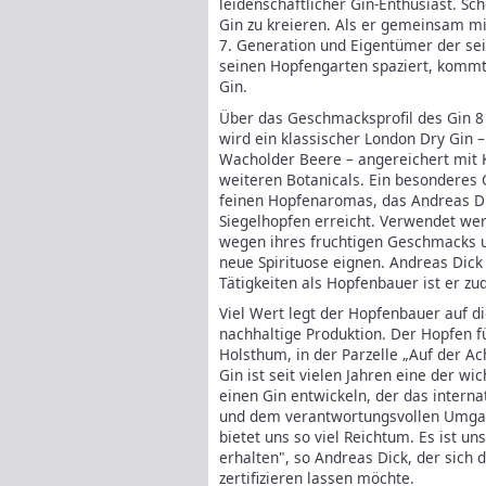
leidenschaftlicher Gin-Enthusiast. Sc
Gin zu kreieren. Als er gemeinsam m
7. Generation und Eigentümer der sei
seinen Hopfengarten spaziert, kommt 
Gin.
Über das Geschmacksprofil des Gin 8 s
wird ein klassischer London Dry Gin –
Wacholder Beere – angereichert mit K
weiteren Botanicals. Ein besonderes 
feinen Hopfenaromas, das Andreas Di
Siegelhopfen erreicht. Verwendet wer
wegen ihres fruchtigen Geschmacks un
neue Spirituose eignen. Andreas Dick
Tätigkeiten als Hopfenbauer ist er z
Viel Wert legt der Hopfenbauer auf d
nachhaltige Produktion. Der Hopfen f
Holsthum, in der Parzelle „Auf der Ac
Gin ist seit vielen Jahren eine der wi
einen Gin entwickeln, der das interna
und dem verantwortungsvollen Umgang
bietet uns so viel Reichtum. Es ist un
erhalten", so Andreas Dick, der sich
zertifizieren lassen möchte.