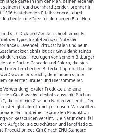
hon lange gärte in ihm der Plan, seinen eigenen
it seinem Freund Bernhard Zender, Brenner in
t 1806 bestehenden Eifelbrennerei, durch
den beiden die Idee für den neuen Eifel Hop
ind sich Dick und Zender schnell einig: Es
 mit der typisch süß-harzigen Note der
oriander, Lavendel, Zitrusschalen und neun
Geschmackserlebnis ist der Gin 8 dank seines
ck durch das Hinzufügen von seinem Bitburger
den die Sorten Cascade und Solero, die sich
d ihrer fein-herben Bitterkeit optimal für die
 weiß wovon er spricht, denn neben seiner
udem gelernter Brauer und Biersommelier.
ie Verwendung lokaler Produkte und eine
ür den Gin 8 wächst deshalb ausschließlich in
ht", die dem Gin 8 seinen Namen verleiht. „Der
chtigsten globalen Trendspirituosen. Wir wollten
tionale Flair mit einer regionalen Produktion
 von Ressourcen vereint. Die Natur der Eifel
sere Aufgabe, sie zu schützen und langfristig zu
 die Produktion des Gin 8 nach ZNU-Standard