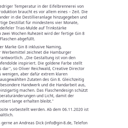
driger Temperatur in der Eifelbrennerei von
roduktion braucht es vor allem eines – Zeit. Die
nder in die Destillieranlage hinzugegeben und
tige Destillat für mindestens vier Monate,
deifeler Trias-Mulde auf Trinkstärke
n zwei Wochen Ruhezeit wird der fertige Gin 8
 Flaschen abgefüllt.
er Marke Gin 8 inklusive Naming,
r Werbemittel zeichnet die Hamburger
antwortlich. „Die Gestaltung ist von den
fendolde inspiriert. Die goldene Farbe stellt
 dar", so Oliver Reichwald, Creative Director
s wenigen, aber dafür extrem klaren
ausgewählten Zutaten des Gin 8. Gleichzeitig
 besondere Handwerk und die Handarbeit aus,
einzigartig machen. Das Flaschendesign schützt
peraturänderungen und Licht, damit der
tiert lange erhalten bleibt."
bsite vorbestellt werden. Ab dem 06.11.2020 ist
ältlich.
 gerne an Andreas Dick (info@gin-8.de, Telefon