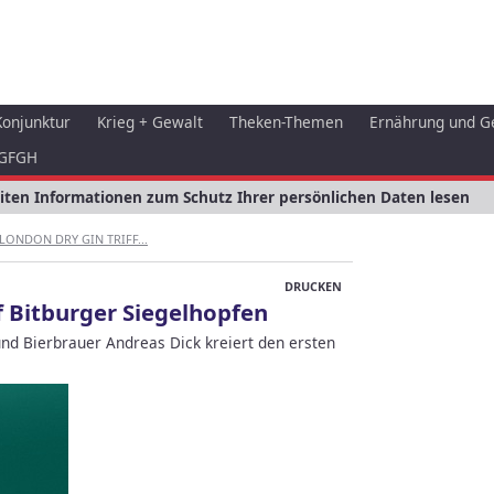
Konjunktur
Krieg + Gewalt
Theken-Themen
Ernährung und G
GFGH
eiten Informationen zum Schutz Ihrer persönlichen Daten lesen
LONDON DRY GIN TRIFF...
DRUCKEN
f Bitburger Siegelhopfen
nd Bierbrauer Andreas Dick kreiert den ersten