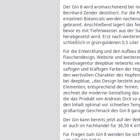
Der Gin 8 wird aromaschonend bei nie
Bernhard Zender destilliert. Für die P
einzelnen Botanicals werden nacheina
gebrannt. Anschließend lagert das fer
bevor es mit Tiefenwasser aus der Sü
herabgesetzt wird. Erst nach weitere
schließlich in grün-goldenen 0,5 Liter
Für die Entwicklung und den Aufbau d
Flaschendesign, Website und weitere
Kreativagentur deepblue networks ver
saftigen und kräftigen Farben der Hop
den wertvollen Charakter des Hopfens
bei deepblue, „das Design besteht au
Elementen, entsprechend der feinen, 
zeichnet die moderne Gestaltung das
die das Produkt von Andreas Dick so 
den Inhalt optimal vor schnellen Tem
großartige Geschmack des Gin 8 garan
Der Gin kann bereits jetzt auf der We
er auch im Fachhandel für 36,50 € erh
Für Fragen zum Gin 8 wenden Sie sich