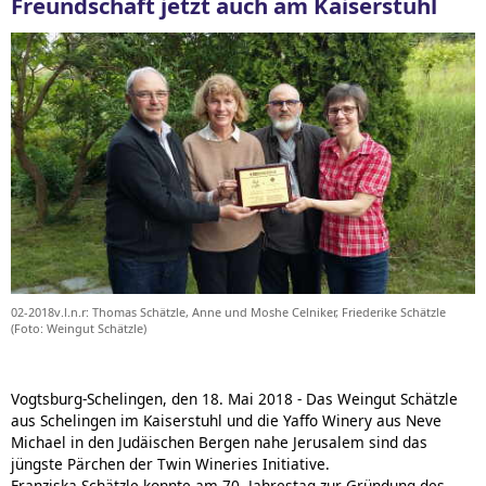
Freundschaft jetzt auch am Kaiserstuhl
02-2018v.l.n.r: Thomas Schätzle, Anne und Moshe Celniker, Friederike Schätzle
(Foto: Weingut Schätzle)
Vogtsburg-Schelingen, den 18. Mai 2018 - Das Weingut Schätzle
aus Schelingen im Kaiserstuhl und die Yaffo Winery aus Neve
Michael in den Judäischen Bergen nahe Jerusalem sind das
jüngste Pärchen der Twin Wineries Initiative.
Franziska Schätzle konnte am 70. Jahrestag zur Gründung des