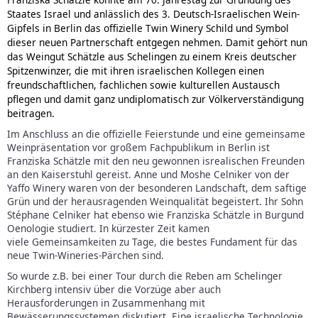
Staates Israel und anlässlich des 3. Deutsch-Israelischen Wein-
Gipfels in Berlin das offizielle Twin Winery Schild und Symbol
dieser neuen Partnerschaft entgegen nehmen. Damit gehört nun
das Weingut Schätzle aus Schelingen zu einem Kreis deutscher
Spitzenwinzer, die mit ihren israelischen Kollegen einen
freundschaftlichen, fachlichen sowie kulturellen Austausch
pflegen und damit ganz undiplomatisch zur Völkerverständigung
beitragen.
Im Anschluss an die offizielle Feierstunde und eine gemeinsame
Weinpräsentation vor großem Fachpublikum in Berlin ist
Franziska Schätzle mit den neu gewonnen isrealischen Freunden
an den Kaiserstuhl gereist. Anne und Moshe Celniker von der
Yaffo Winery waren von der besonderen Landschaft, dem saftige
Grün und der herausragenden Weinqualität begeistert. Ihr Sohn
Stéphane Celniker hat ebenso wie Franziska Schätzle in Burgund
Oenologie studiert. In kürzester Zeit kamen
viele Gemeinsamkeiten zu Tage, die bestes Fundament für das
neue Twin-Wineries-Pärchen sind.
So wurde z.B. bei einer Tour durch die Reben am Schelinger
Kirchberg intensiv über die Vorzüge aber auch
Herausforderungen in Zusammenhang mit
Bewässerungssystemen diskutiert. Eine israelische Technologie,