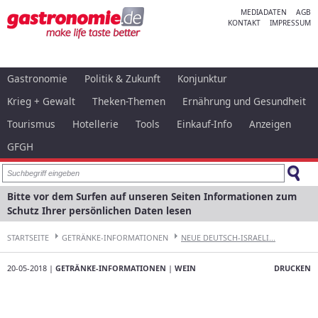
MEDIADATEN
AGB
KONTAKT
IMPRESSUM
Gastronomie
Politik & Zukunft
Konjunktur
Krieg + Gewalt
Theken-Themen
Ernährung und Gesundheit
Tourismus
Hotellerie
Tools
Einkauf-Info
Anzeigen
GFGH
Bitte vor dem Surfen auf unseren Seiten Informationen zum
Schutz Ihrer persönlichen Daten lesen
STARTSEITE
GETRÄNKE-INFORMATIONEN
NEUE DEUTSCH-ISRAELI...
20-05-2018 |
GETRÄNKE-INFORMATIONEN
|
WEIN
DRUCKEN