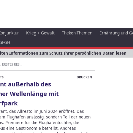
Konjunktur
Krieg + Gewalt
Theken-Themen
Ernährung und G
GFGH
eiten Informationen zum Schutz Ihrer persönlichen Daten lesen
 ERSTES RES...
TS
DRUCKEN
ant außerhalb des
ner Wellenlänge mit
rfpark
ant, das Allresto im Juni 2024 eröffnet. Das
 am Flughafen ansässig, sondern Teil der neuen
Premiere für die Flughafentochter, die
us eine Gastronomie betreibt. Andreas