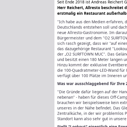
Seit Ende 2018 ist Andreas Reichert G
Herr Reichert, Allresto beschreite
erstmalig ein Restaurant außerhal
"Ich habe aus den Medien erfahren, d
Deutschlands entstehen soll und dacht
neue Allresto-Gastronomie. Im dara
Bürgermeister und dem "O2 SURFTOW
sich rasch gezeigt, dass wir "auf ein
das dazugehörige Restaurant "Lookou
der „O2 SURFTOWN MUC". Das Geländ
und besitzt einen 180 Meter langen 
Hinzu kommt der exklusive Eventbereic
die 100-Quadratmeter-LED-Wand für P
verfügt über 100 Plätze im Inneren un
Was war ausschlaggebend für Ihre 
"Die Gründe dafür liegen auf der Ha
nebenan" - haben für dieses Off-Camp
brauchen wir beispielsweise kein ext
unseres in der Nähe befindet. Das Gl
Zentralküche, in der wir problemlos 
Standort kann also sehr gut in unser
Stellt "Lookout" eigentlich eine Er