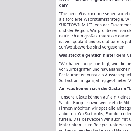
dar?
"Die neue Gastronomie sehen wir ehe
als forcierte Wachstumsstrategie. Wi
SURFTOWN MUC", von der Zusammenar
und der Region. Wir profitieren von 
natürlich ein großes Interesse daran
ist viel geplant und es gibt bereits 
Surfwettbewerbe sind vorgesehen."
Was steckt eigentlich hinter dem 
"Wir haben lange überlegt, wie die ne
vor Surfbegriffen und hawaiianische
Restaurant ist quasi als Aussichtspu
Surfaction im ganzjährig geöffneten 
Auf was können sich die Gäste im "
"Unsere Gäste können auf ein kleines
Salate, Burger sowie wechselnde Mit
Firmen möchten wir spezielle Mittags
anbieten. Ob Surfprofis, Familien oder
fühlen. Das bezwecken wir auch mit u
Materialien - zum Beispiel unterschie
vorherrschenden Farben sind Natur- 