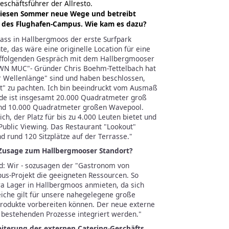
eschäftsführer der Allresto.
t diesen Sommer neue Wege und betreibt
b des Flughafen-Campus. Wie kam es dazu?
ass in Hallbergmoos der erste Surfpark
e, das wäre eine originelle Location für eine
uffolgenden Gespräch mit dem Hallbergmooser
N MUC"- Gründer Chris Boehm-Tettelbach hat
er Wellenlänge" sind und haben beschlossen,
t" zu pachten. Ich bin beeindruckt vom Ausmaß
e ist insgesamt 20.000 Quadratmeter groß
und 10.000 Quadratmeter großen Wavepool.
h, der Platz für bis zu 4.000 Leuten bietet und
ublic Viewing. Das Restaurant "Lookout"
d rund 120 Sitzplätze auf der Terrasse."
Zusage zum Hallbergmooser Standort?
nd: Wir - sozusagen der "Gastronom von
us-Projekt die geeigneten Ressourcen. So
ra Lager in Hallbergmoos anmieten, da sich
eiche gilt für unsere nahegelegene große
Produkte vorbereiten können. Der neue externe
e bestehenden Prozesse integriert werden."
weiterung des externen Catering-Geschäfts