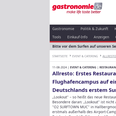
Gastronomie
Politik & Zukunft
Tools
Einkauf-Info
Anzeigen
Bitte vor dem Surfen auf unseren S
STARTSEITE
EVENT & CATERING
ALLRESTO:
11-08-2024 |
EVENT & CATERING
|
RESTAURAN
Allresto: Erstes Restaur
Flughafencampus auf ei
Deutschlands erstem Su
„Lookout" – so heißt das neue Restaur
Besondere daran: „Lookout" ist nicht
"O2 SURFTOWN MUC" in Hallbergmoos. 
erstmals außerhalb des Airport-Camp