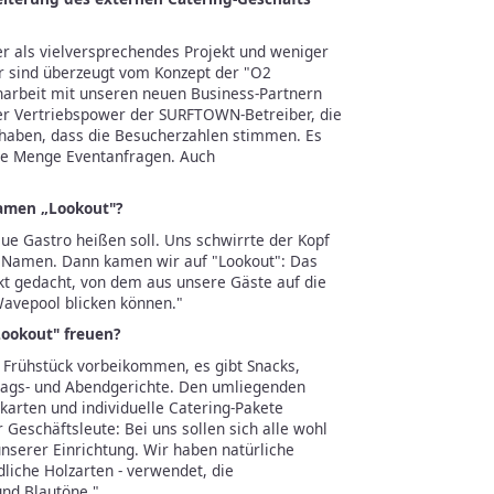
r als vielversprechendes Projekt und weniger
r sind überzeugt vom Konzept der "O2
beit mit unseren neuen Business-Partnern
der Vertriebspower der SURFTOWN-Betreiber, die
 haben, dass die Besucherzahlen stimmen. Es
jede Menge Eventanfragen. Auch
Namen „Lookout"?
ue Gastro heißen soll. Uns schwirrte der Kopf
n Namen. Dann kamen wir auf "Lookout": Das
nkt gedacht, von dem aus unsere Gäste auf die
Wavepool blicken können."
Lookout" freuen?
 Frühstück vorbeikommen, es gibt Snacks,
tags- und Abendgerichte. Den umliegenden
karten und individuelle Catering-Pakete
 Geschäftsleute: Bei uns sollen sich alle wohl
nserer Einrichtung. Wir haben natürliche
dliche Holzarten - verwendet, die
und Blautöne."