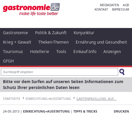
MEDIADATEN
AGB
KONTAKT
IMPRESSUM
Gastronomie
Politik & Zukunft
Konjunktur
Krieg + Gewalt
Theken-Themen
Ernährung und Gesundheit
Tourismus
Hotellerie
Tools
Einkauf-Info
Anzeigen
GFGH
Bitte vor dem Surfen auf unseren Seiten Informationen zum
Schutz Ihrer persönlichen Daten lesen
STARTSEITE
EINRICHTUNG+AUSSTATTUNG
GARTENPAVILLONS: AUF...
24-05-2013 |
EINRICHTUNG+AUSSTATTUNG
|
TIPPS & TRICKS
DRUCKEN