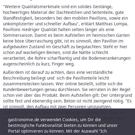
"Weitere Qualitätsmerkmale sind ein solides Gestänge,
hochwertiges Material der Dachtextilien und Seitenteile, gute
Standfestigkeit, besonders bei den mobilen Pavillons, sowie ein
unkomplizierter und schneller Aufbau", erklärt Matthias Lompa.
Pavillons niedriger Qualität halten selten länger als eine
Sommersaison. Damit es beim Aufstellen im heimischen Garten
keine böse Überraschung gibt, ist es sinnvoll, den Pavillon im
aufgebauten Zustand im Geschäft zu begutachten. Steht er hier
schon auf wackeligen Beinen, sind die Nähte schlecht
verarbeitet, die Rohre scharfkantig und die Bodenverankerungen
augenscheinlich zu kurz, Finger weg.
Außerdem ist darauf zu achten, dass eine verständliche
Beschreibung beiliegt und sich die Pavillonteile leicht
zusammenstecken lassen. Wer online bestellt, sollte sich die
Kundenbewertungen genau durchlesen. Sie verraten in der Regel
schon viel über das Produkt. Beim Aufstellen gilt: Der Untergrund
sollte fest und ebenerdig sein. Beton ist nicht zwingend nötig. "Es
ist sinnvoll, den Aufbau mit zwei Personen umzusetzen.
Quetschungen oder andere Verletzungen können auf diese Art
vermieden werden, außerdem geht es schneller", betont der
gastronomie.de verwendet Cookies, um Dir die
Experte von TÜV Rheinland.
bestmögliche Funktionalität bieten zu können und unser
Portal optimieren zu können. Mit der Auswahl “Ich
TÜV Rheinland AG presse@de.tuv.com