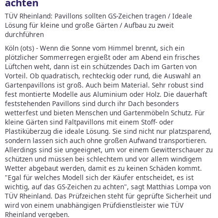
achten
TÜV Rheinland: Pavillons sollten GS-Zeichen tragen / Ideale
Lösung für kleine und große Gärten / Aufbau zu zweit
durchführen
Köln (ots) - Wenn die Sonne vom Himmel brennt, sich ein
plötzlicher Sommerregen ergießt oder am Abend ein frisches
Lüftchen weht, dann ist ein schützendes Dach im Garten von
Vorteil. Ob quadratisch, rechteckig oder rund, die Auswahl an
Gartenpavillons ist groß. Auch beim Material. Sehr robust sind
fest montierte Modelle aus Aluminium oder Holz. Die dauerhaft
feststehenden Pavillons sind durch ihr Dach besonders
wetterfest und bieten Menschen und Gartenmöbeln Schutz. Für
kleine Gärten sind Faltpavillons mit einem Stoff- oder
Plastiküberzug die ideale Lösung. Sie sind nicht nur platzsparend,
sondern lassen sich auch ohne großen Aufwand transportieren.
Allerdings sind sie ungeeignet, um vor einem Gewitterschauer zu
schützen und müssen bei schlechtem und vor allem windigem
Wetter abgebaut werden, damit es zu keinen Schäden kommt.
"Egal für welches Modell sich der Käufer entscheidet, es ist
wichtig, auf das GS-Zeichen zu achten", sagt Matthias Lompa von
TÜV Rheinland. Das Prüfzeichen steht für geprüfte Sicherheit und
wird von einem unabhängigen Prüfdienstleister wie TÜV
Rheinland vergeben.