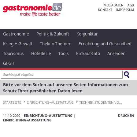
MEDIADATEN
AGB
KONTAKT
IMPRESSUM
Gastronomie
Politik & Zukunft
Konjunktur
Krieg + Gewalt
Theken-Themen
Ernährung und Gesundheit
Tourismus
Hotellerie
Tools
Einkauf-Info
Anzeigen
GFGH
Bitte vor dem Surfen auf unseren Seiten Informationen zum
Schutz Ihrer persönlichen Daten lesen
STARTSEITE
EINRICHTUNG+AUSSTATTUNG
TECHNIK-STUDENTEN VO...
11-10-2020 |
EINRICHTUNG+AUSSTATTUNG
|
DRUCKEN
EINRICHTUNG+AUSSTATTUNG