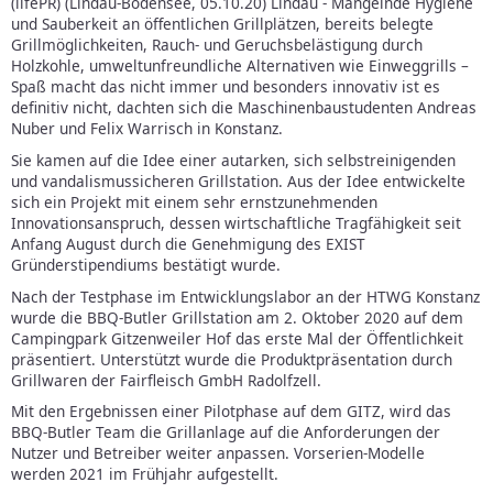
(lifePR) (Lindau-Bodensee, 05.10.20) Lindau - Mangelnde Hygiene
und Sauberkeit an öffentlichen Grillplätzen, bereits belegte
Grillmöglichkeiten, Rauch- und Geruchsbelästigung durch
Holzkohle, umweltunfreundliche Alternativen wie Einweggrills –
Spaß macht das nicht immer und besonders innovativ ist es
definitiv nicht, dachten sich die Maschinenbaustudenten Andreas
Nuber und Felix Warrisch in Konstanz.
Sie kamen auf die Idee einer autarken, sich selbstreinigenden
und vandalismussicheren Grillstation. Aus der Idee entwickelte
sich ein Projekt mit einem sehr ernstzunehmenden
Innovationsanspruch, dessen wirtschaftliche Tragfähigkeit seit
Anfang August durch die Genehmigung des EXIST
Gründerstipendiums bestätigt wurde.
Nach der Testphase im Entwicklungslabor an der HTWG Konstanz
wurde die BBQ-Butler Grillstation am 2. Oktober 2020 auf dem
Campingpark Gitzenweiler Hof das erste Mal der Öffentlichkeit
präsentiert. Unterstützt wurde die Produktpräsentation durch
Grillwaren der Fairfleisch GmbH Radolfzell.
Mit den Ergebnissen einer Pilotphase auf dem GITZ, wird das
BBQ-Butler Team die Grillanlage auf die Anforderungen der
Nutzer und Betreiber weiter anpassen. Vorserien-Modelle
werden 2021 im Frühjahr aufgestellt.