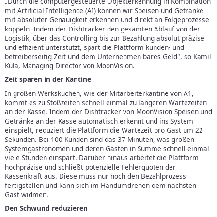
„Durch die computergesteuerte Objekterkennung in Kombination
mit Artificial Intelligence (AI) können wir Speisen und Getränke
mit absoluter Genauigkeit erkennen und direkt an Folgeprozesse
koppeln. Indem der Dishtracker den gesamten Ablauf von der
Logistik, über das Controlling bis zur Bezahlung absolut präzise
und effizient unterstützt, spart die Plattform kunden- und
betreiberseitig Zeit und dem Unternehmen bares Geld", so Kamil
Kula, Managing Director von MoonVision.
Zeit sparen in der Kantine
In großen Werksküchen, wie der Mitarbeiterkantine von A1,
kommt es zu Stoßzeiten schnell einmal zu längeren Wartezeiten
an der Kasse. Indem der Dishtracker von MoonVision Speisen und
Getränke an der Kasse automatisch erkennt und ins System
einspielt, reduziert die Plattform die Wartezeit pro Gast um 22
Sekunden. Bei 100 Kunden sind das 37 Minuten, was großen
Systemgastronomen und deren Gästen in Summe schnell einmal
viele Stunden einspart. Darüber hinaus arbeitet die Plattform
hochpräzise und schließt potenzielle Fehlerquoten der
Kassenkraft aus. Diese muss nur noch den Bezahlprozess
fertigstellen und kann sich im Handumdrehen dem nächsten
Gast widmen.
Den Schwund reduzieren