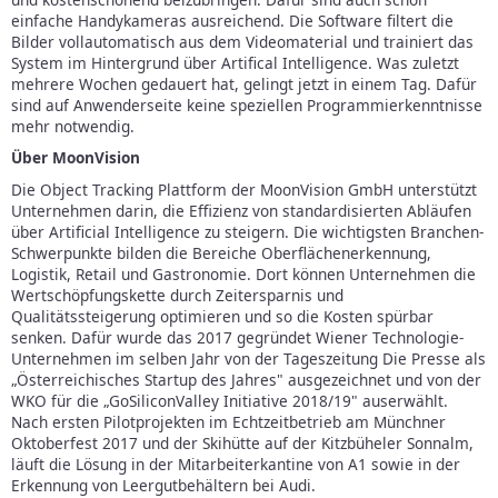
einfache Handykameras ausreichend. Die Software filtert die
Bilder vollautomatisch aus dem Videomaterial und trainiert das
System im Hintergrund über Artifical Intelligence. Was zuletzt
mehrere Wochen gedauert hat, gelingt jetzt in einem Tag. Dafür
sind auf Anwenderseite keine speziellen Programmierkenntnisse
mehr notwendig.
Über MoonVision
Die Object Tracking Plattform der MoonVision GmbH unterstützt
Unternehmen darin, die Effizienz von standardisierten Abläufen
über Artificial Intelligence zu steigern. Die wichtigsten Branchen-
Schwerpunkte bilden die Bereiche Oberflächenerkennung,
Logistik, Retail und Gastronomie. Dort können Unternehmen die
Wertschöpfungskette durch Zeitersparnis und
Qualitätssteigerung optimieren und so die Kosten spürbar
senken. Dafür wurde das 2017 gegründet Wiener Technologie-
Unternehmen im selben Jahr von der Tageszeitung Die Presse als
„Österreichisches Startup des Jahres" ausgezeichnet und von der
WKO für die „GoSiliconValley Initiative 2018/19" auserwählt.
Nach ersten Pilotprojekten im Echtzeitbetrieb am Münchner
Oktoberfest 2017 und der Skihütte auf der Kitzbüheler Sonnalm,
läuft die Lösung in der Mitarbeiterkantine von A1 sowie in der
Erkennung von Leergutbehältern bei Audi.