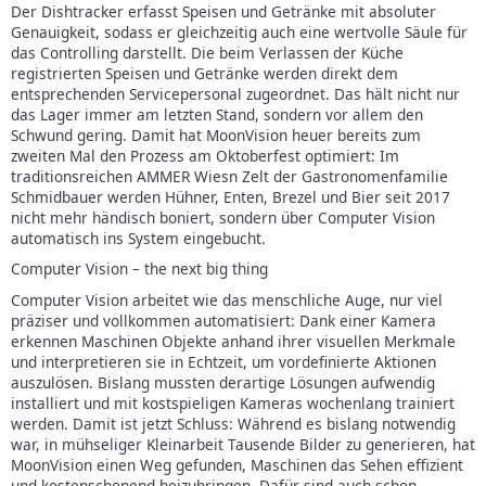
Der Dishtracker erfasst Speisen und Getränke mit absoluter
Genauigkeit, sodass er gleichzeitig auch eine wertvolle Säule für
das Controlling darstellt. Die beim Verlassen der Küche
registrierten Speisen und Getränke werden direkt dem
entsprechenden Servicepersonal zugeordnet. Das hält nicht nur
das Lager immer am letzten Stand, sondern vor allem den
Schwund gering. Damit hat MoonVision heuer bereits zum
zweiten Mal den Prozess am Oktoberfest optimiert: Im
traditionsreichen AMMER Wiesn Zelt der Gastronomenfamilie
Schmidbauer werden Hühner, Enten, Brezel und Bier seit 2017
nicht mehr händisch boniert, sondern über Computer Vision
automatisch ins System eingebucht.
Computer Vision – the next big thing
Computer Vision arbeitet wie das menschliche Auge, nur viel
präziser und vollkommen automatisiert: Dank einer Kamera
erkennen Maschinen Objekte anhand ihrer visuellen Merkmale
und interpretieren sie in Echtzeit, um vordefinierte Aktionen
auszulösen. Bislang mussten derartige Lösungen aufwendig
installiert und mit kostspieligen Kameras wochenlang trainiert
werden. Damit ist jetzt Schluss: Während es bislang notwendig
war, in mühseliger Kleinarbeit Tausende Bilder zu generieren, hat
MoonVision einen Weg gefunden, Maschinen das Sehen effizient
und kostenschonend beizubringen. Dafür sind auch schon