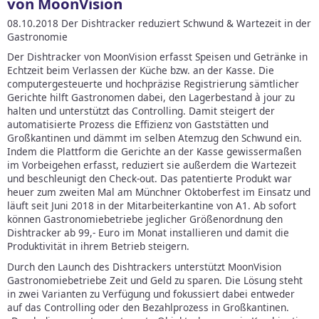
von MoonVision
08.10.2018 Der Dishtracker reduziert Schwund & Wartezeit in der
Gastronomie
Der Dishtracker von MoonVision erfasst Speisen und Getränke in
Echtzeit beim Verlassen der Küche bzw. an der Kasse. Die
computergesteuerte und hochpräzise Registrierung sämtlicher
Gerichte hilft Gastronomen dabei, den Lagerbestand à jour zu
halten und unterstützt das Controlling. Damit steigert der
automatisierte Prozess die Effizienz von Gaststätten und
Großkantinen und dämmt im selben Atemzug den Schwund ein.
Indem die Plattform die Gerichte an der Kasse gewissermaßen
im Vorbeigehen erfasst, reduziert sie außerdem die Wartezeit
und beschleunigt den Check-out. Das patentierte Produkt war
heuer zum zweiten Mal am Münchner Oktoberfest im Einsatz und
läuft seit Juni 2018 in der Mitarbeiterkantine von A1. Ab sofort
können Gastronomiebetriebe jeglicher Größenordnung den
Dishtracker ab 99,- Euro im Monat installieren und damit die
Produktivität in ihrem Betrieb steigern.
Durch den Launch des Dishtrackers unterstützt MoonVision
Gastronomiebetriebe Zeit und Geld zu sparen. Die Lösung steht
in zwei Varianten zu Verfügung und fokussiert dabei entweder
auf das Controlling oder den Bezahlprozess in Großkantinen.