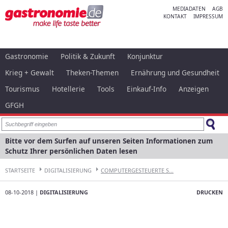
MEDIADATEN
AGB
KONTAKT
IMPRESSUM
Gastronomie
Politik & Zukunft
Konjunktur
Krieg + Gewalt
Theken-Themen
Ernährung und Gesundheit
Tourismus
Hotellerie
Tools
Einkauf-Info
Anzeigen
GFGH
Bitte vor dem Surfen auf unseren Seiten Informationen zum
Schutz Ihrer persönlichen Daten lesen
STARTSEITE
DIGITALISIERUNG
COMPUTERGESTEUERTE S...
08-10-2018 |
DIGITALISIERUNG
DRUCKEN