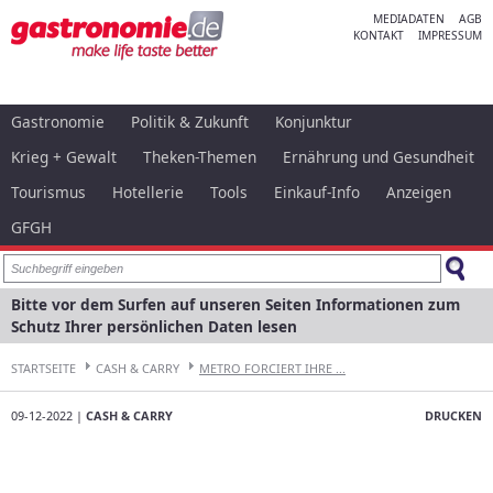
MEDIADATEN
AGB
KONTAKT
IMPRESSUM
Gastronomie
Politik & Zukunft
Konjunktur
Krieg + Gewalt
Theken-Themen
Ernährung und Gesundheit
Tourismus
Hotellerie
Tools
Einkauf-Info
Anzeigen
GFGH
Bitte vor dem Surfen auf unseren Seiten Informationen zum
Schutz Ihrer persönlichen Daten lesen
STARTSEITE
CASH & CARRY
METRO FORCIERT IHRE ...
09-12-2022 |
CASH & CARRY
DRUCKEN