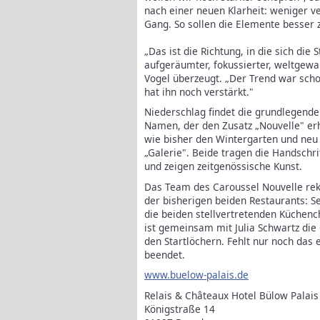
nach einer neuen Klarheit: weniger 
Gang. So sollen die Elemente besser
„Das ist die Richtung, in die sich die
aufgeräumter, fokussierter, weltgewa
Vogel überzeugt. „Der Trend war sch
hat ihn noch verstärkt."
Niederschlag findet die grundlegend
Namen, der den Zusatz „Nouvelle" erh
wie bisher den Wintergarten und neu 
„Galerie". Beide tragen die Handschr
und zeigen zeitgenössische Kunst.
Das Te
am des Caroussel Nouvelle rek
der bisherigen beiden Restaurants: 
die beiden stellvertretenden Küchenc
ist gemeinsam mit Julia Schwartz die 
den Startlöchern. Fehlt nur noch das
beendet.
www.buelow-palais.de
Relais & Châteaux Hotel Bülow Palais
Königstraße 14