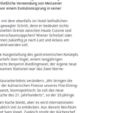
chließliche Verwendung von Meissener
 vor einem Evolutionssprung in seiner
n mit dem ebenfalls im Hotel befindlichen
n gewagter Schritt, denn er bedeutet nichts
ionellen Grenze zwischen Haute Cuisine und
merschaumsüppchen? Wiener Schnitzel oder
nnen zukünftig je nach Lust und Anlass am
bend werden soll.
che Ausgestaltung des gastronomischen Konzepts
nchefs Sven Vogel, einem langjährigen
ochs Benjamin Biedlingmaier, der eigene neue
samen Stationen war das Zwei-Sterne-
tauranterlebnis verändern. „Wir bringen die
 der kulinarischen Finesse unseres Fine-Dining-
annt, kosmopolitisch: So soll das neue
üche des 21. Jahrhunderts", so der 33-Jährige.
en Küche bleibt, aber es wird internationaler.
aublich viel zu entdecken. Aus diesem Reichtum
gt Sven Vogel. Zugleich strebt der Küchenchef