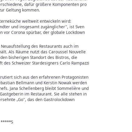
verschiedene, dafür größere Komponenten pro
 zur Geltung kommen.
 Sterneküche weltweit entwickeln wird:
ndter und insgesamt zugänglicher", ist Sven
on vor Corona spürbar, der globale Lockdown
e Neuaufstellung des Restaurants auch im
ält. Als Räume nutzt das Caroussel Nouvelle
den bisherigen Standort des Bistros, die
ift des Schweizer Stardesigners Carlo Rampazzi
rutiert sich aus den erfahrenen Protagonisten
Sebastian Bellmann und Kerstin Nowak werden
hefs. Jana Schellenberg bleibt Sommelière und
Gastgeberin im Restaurant. Sie alle stehen in
 ersehnte „Go", das den Gastrolockdown
 *****S