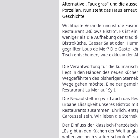
Alternative „Faux gras" und die auss
Porzellan. Nun steht das Haus erneut
Geschichte.
Wichtigste Veränderung ist die Fusio
Restaurant „Bülows Bistro". Es ist ei
weniger als die Aufhebung der tradit
Bistroküche. Caesar Salat oder Hum
gegrillter Loup de Mer? Die Gäste kö
Tisch entscheiden, wie exklusiv der A
Die Verantwortung für die kulinaris
liegt in den Händen des neuen Küche
Weggefährten des bisherigen Sternek
Wege gehen möchte. Eine der gemein
Restaurant La Mer auf Sylt.
Die Neuaufstellung wird auch das Res
urbane Lässigkeit unseres Bistros mit
Restaurants zusammen. Ehrlich, entsp
Caroussel sein. Wir leben die Sternek
Der Einfluss der klassisch-französisch
„Es gibt in den Küchen der Welt ungl
wollen wir noch stärker schöpfen", sa