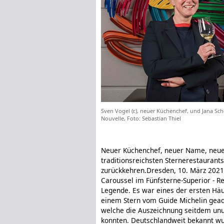
Sven Vogel (r.), neuer Küchenchef, und Jana Sc
Nouvelle, Foto: Sebastian Thiel
Neuer Küchenchef, neuer Name, neues
traditionsreichsten Sternerestauran
zurückkehren.
Dresden, 10. März 2021
Caroussel im Fünfsterne-Superior - Re
Legende. Es war eines der ersten Häu
einem Stern vom Guide Michelin geade
welche die Auszeichnung seitdem unu
konnten. Deutschlandweit bekannt wur