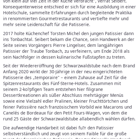
von klein auf viel Zeit in der Küche verbracht", verrät Seibert.
Konsequenterweise entschied er sich für eine Ausbildung in einer
Hotelschule, sammelte Erfahrungen durch begleitende Praktika
in renommierten Gourmetrestaurants und vertiefte mehr und
mehr seine Leidenschaft für die Patisserie.
2017 holte Küchenchef Torsten Michel den jungen Patissier dann
ins Tonbachtal. Seibert bekam die Chance, sein Handwerk an der
Seite seines Vorgängers Pierre Lingelser, dem langjährigen
Patissier der Traube Tonbach, zu verfeinern, um Ende 2018 als
sein Nachfolger in dessen kulinarische Fußstapfen zu treten.
Seit der Wiedereröffnung der Schwarzwaldstube nach dem Brand
Anfang 2020 wirkt der 30-Jährige in der neu eingerichteten
Patisserie des „temporaire" – einem Zuhause auf Zeit für die
Spitzenrestaurants des Fünf-Sterne-Hotels. Zusammen mit
seinem 2-ko?pfigen Team entstehen hier filigrane
Dessertkreationen als süßer Abschluss mehrtägiger Menüs
sowie eine Vielzahl edler Pralinen, kleiner Fruchttörtchen und
feiner Patissière nach französischem Vorbild wie Macarons und
Canelés de Bordeaux für den Petit Fours-Wagen, von dem die
rund 25 Gäste der Schwarzwaldstube allabendlich wählen dürfen.
Die aufwendige Handarbeit ist dabei fu?r den Patissier
selbstverständlich und zeugt von seinem Faible für die große