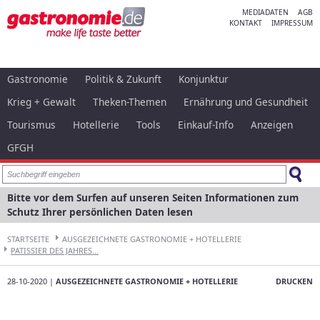
MEDIADATEN
AGB
KONTAKT
IMPRESSUM
Gastronomie
Politik & Zukunft
Konjunktur
Krieg + Gewalt
Theken-Themen
Ernährung und Gesundheit
Tourismus
Hotellerie
Tools
Einkauf-Info
Anzeigen
GFGH
Bitte vor dem Surfen auf unseren Seiten Informationen zum
Schutz Ihrer persönlichen Daten lesen
STARTSEITE
AUSGEZEICHNETE GASTRONOMIE + HOTELLERIE
PATISSIER DES JAHRES...
28-10-2020 |
AUSGEZEICHNETE GASTRONOMIE + HOTELLERIE
DRUCKEN