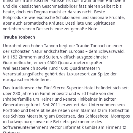
Kunst der französischen Patisserie. Das traditionelle Handwerk
und die klassischen Geschmacksbilder faszinieren Seibert bis
heute, doch ein Dogma macht er daraus nicht. Beste
Rohprodukte wie exotische Schokoladen und saisonale Früchte,
aber auch aromatische Kräuter, Destillate und Spirituosen
verleihen seinen Desserts eine zeitgemäße Note.
Traube Tonbach
Umrahmt von hohen Tannen liegt die Traube Tonbach in einer
der schönsten Naturlandschaften Europas – dem Schwarzwald.
Mit 153 Zimmern und Suiten, vielfach ausgezeichneter
Gourmetküche, einem 4500 Quadratmetern großen
Wellnessbereich sowie rund 1000 Quadratmetern
Veranstaltungsfläche gehört das Luxusresort zur Spitze der
europäischen Hotellerie.
Das traditionsreiche Fünf-Sterne-Superior-Hotel befindet sich seit
über 230 Jahren in Familienbesitz und wird heute von der
Inhaberfamilie um Heiner und Renate Finkbeiner in achter
Generation geführt. Seit 2011 erweitert das Unternehmen sein
Portfolio und betreibt heute neben dem Stammsitz im Tonbachtal
das Schloss Meersburg am Bodensee, das Schlosshotel Monrepos
in Ludwigsburg sowie die Betriebsgastronomie des
Softwareunternehmens Vector Informatik GmbH am Firmensitz
Stuttgart.