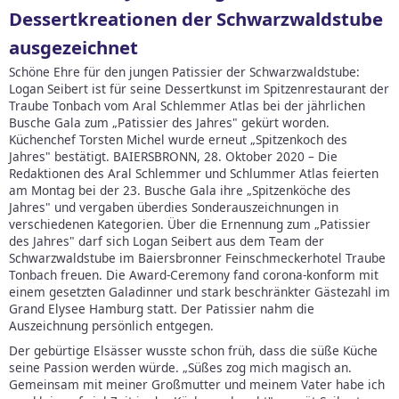
Dessertkreationen der Schwarzwaldstube
ausgezeichnet
Schöne Ehre für den jungen Patissier der Schwarzwaldstube:
Logan Seibert ist für seine Dessertkunst im Spitzenrestaurant der
Traube Tonbach vom Aral Schlemmer Atlas bei der jährlichen
Busche Gala zum „Patissier des Jahres" gekürt worden.
Küchenchef Torsten Michel wurde erneut „Spitzenkoch des
Jahres" bestätigt.
BAIERSBRONN, 28. Oktober 2020 – Die
Redaktionen des Aral Schlemmer und Schlummer Atlas feierten
am Montag bei der 23. Busche Gala ihre „Spitzenköche des
Jahres" und vergaben überdies Sonderauszeichnungen in
verschiedenen Kategorien. Über die Ernennung zum „Patissier
des Jahres" darf sich Logan Seibert aus dem Team der
Schwarzwaldstube im Baiersbronner Feinschmeckerhotel Traube
Tonbach freuen. Die Award-Ceremony fand corona-konform mit
einem gesetzten Galadinner und stark beschränkter Gästezahl im
Grand Elysee Hamburg statt. Der Patissier nahm die
Auszeichnung persönlich entgegen.
Der gebürtige Elsässer wusste schon früh, dass die süße Küche
seine Passion werden würde. „Süßes zog mich magisch an.
Gemeinsam mit meiner Großmutter und meinem Vater habe ich