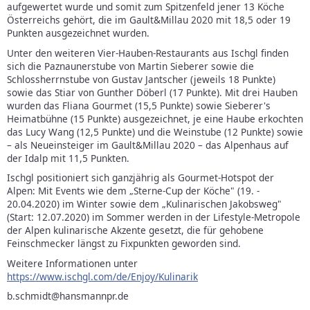
aufgewertet wurde und somit zum Spitzenfeld jener 13 Köche
Österreichs gehört, die im Gault&Millau 2020 mit 18,5 oder 19
Punkten ausgezeichnet wurden.
Unter den weiteren Vier-Hauben-Restaurants aus Ischgl finden
sich die Paznaunerstube von Martin Sieberer sowie die
Schlossherrnstube von Gustav Jantscher (jeweils 18 Punkte)
sowie das Stiar von Gunther Döberl (17 Punkte). Mit drei Hauben
wurden das Fliana Gourmet (15,5 Punkte) sowie Sieberer's
Heimatbühne (15 Punkte) ausgezeichnet, je eine Haube erkochten
das Lucy Wang (12,5 Punkte) und die Weinstube (12 Punkte) sowie
– als Neueinsteiger im Gault&Millau 2020 – das Alpenhaus auf
der Idalp mit 11,5 Punkten.
Ischgl positioniert sich ganzjährig als Gourmet-Hotspot der
Alpen: Mit Events wie dem „Sterne-Cup der Köche" (19. -
20.04.2020) im Winter sowie dem „Kulinarischen Jakobsweg"
(Start: 12.07.2020) im Sommer werden in der Lifestyle-Metropole
der Alpen kulinarische Akzente gesetzt, die für gehobene
Feinschmecker längst zu Fixpunkten geworden sind.
Weitere Informationen unter
https://www.ischgl.com/de/Enjoy/Kulinarik
b.schmidt@hansmannpr.de