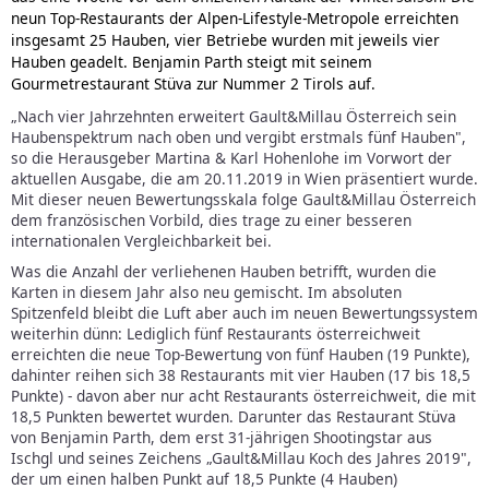
neun Top-Restaurants der Alpen-Lifestyle-Metropole erreichten
insgesamt 25 Hauben, vier Betriebe wurden mit jeweils vier
Hauben geadelt. Benjamin Parth steigt mit seinem
Gourmetrestaurant Stüva zur Nummer 2 Tirols auf.
„Nach vier Jahrzehnten erweitert Gault&Millau Österreich sein
Haubenspektrum nach oben und vergibt erstmals fünf Hauben",
so die Herausgeber Martina & Karl Hohenlohe im Vorwort der
aktuellen Ausgabe, die am 20.11.2019 in Wien präsentiert wurde.
Mit dieser neuen Bewertungsskala folge Gault&Millau Österreich
dem französischen Vorbild, dies trage zu einer besseren
internationalen Vergleichbarkeit bei.
Was die Anzahl der verliehenen Hauben betrifft, wurden die
Karten in diesem Jahr also neu gemischt. Im absoluten
Spitzenfeld bleibt die Luft aber auch im neuen Bewertungssystem
weiterhin dünn: Lediglich fünf Restaurants österreichweit
erreichten die neue Top-Bewertung von fünf Hauben (19 Punkte),
dahinter reihen sich 38 Restaurants mit vier Hauben (17 bis 18,5
Punkte) - davon aber nur acht Restaurants österreichweit, die mit
18,5 Punkten bewertet wurden. Darunter das Restaurant Stüva
von Benjamin Parth, dem erst 31-jährigen Shootingstar aus
Ischgl und seines Zeichens „Gault&Millau Koch des Jahres 2019",
der um einen halben Punkt auf 18,5 Punkte (4 Hauben)