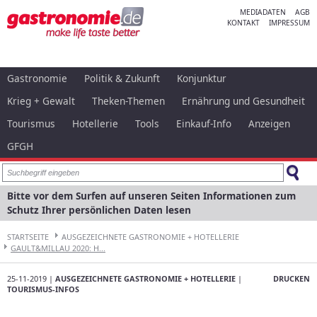
MEDIADATEN
AGB
KONTAKT
IMPRESSUM
Gastronomie
Politik & Zukunft
Konjunktur
Krieg + Gewalt
Theken-Themen
Ernährung und Gesundheit
Tourismus
Hotellerie
Tools
Einkauf-Info
Anzeigen
GFGH
Bitte vor dem Surfen auf unseren Seiten Informationen zum
Schutz Ihrer persönlichen Daten lesen
STARTSEITE
AUSGEZEICHNETE GASTRONOMIE + HOTELLERIE
GAULT&MILLAU 2020: H...
25-11-2019 |
AUSGEZEICHNETE GASTRONOMIE + HOTELLERIE
|
DRUCKEN
TOURISMUS-INFOS