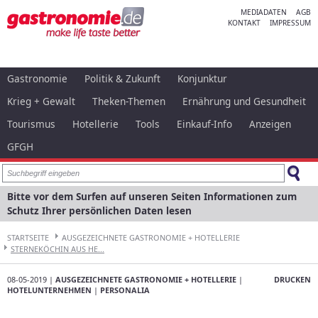
MEDIADATEN
AGB
KONTAKT
IMPRESSUM
Gastronomie
Politik & Zukunft
Konjunktur
Krieg + Gewalt
Theken-Themen
Ernährung und Gesundheit
Tourismus
Hotellerie
Tools
Einkauf-Info
Anzeigen
GFGH
Bitte vor dem Surfen auf unseren Seiten Informationen zum
Schutz Ihrer persönlichen Daten lesen
STARTSEITE
AUSGEZEICHNETE GASTRONOMIE + HOTELLERIE
STERNEKÖCHIN AUS HE...
08-05-2019 |
AUSGEZEICHNETE GASTRONOMIE + HOTELLERIE
|
DRUCKEN
HOTELUNTERNEHMEN
|
PERSONALIA