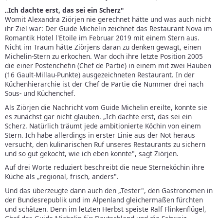
„Ich dachte erst, das sei ein Scherz"
Womit Alexandra Ziörjen nie gerechnet hätte und was auch nicht
ihr Ziel war: Der Guide Michelin zeichnet das Restaurant Nova im
Romantik Hotel l'Etoile im Februar 2019 mit einem Stern aus.
Nicht im Traum hätte Ziörjens daran zu denken gewagt, einen
Michelin-Stern zu erkochen. War doch ihre letzte Position 2005
die einer Postenchefin (Chef de Partie) in einem mit zwei Hauben
(16 Gault-Millau-Punkte) ausgezeichneten Restaurant. In der
Küchenhierarchie ist der Chef de Partie die Nummer drei nach
Sous- und Küchenchef.
Als Ziörjen die Nachricht vom Guide Michelin ereilte, konnte sie
es zunächst gar nicht glauben. „Ich dachte erst, das sei ein
Scherz. Natürlich träumt jede ambitionierte Köchin von einem
Stern. Ich habe allerdings in erster Linie aus der Not heraus
versucht, den kulinarischen Ruf unseres Restaurants zu sichern
und so gut gekocht, wie ich eben konnte", sagt Ziörjen.
Auf drei Worte reduziert beschreibt die neue Sterneköchin ihre
Küche als „regional, frisch, anders".
Und das überzeugte dann auch den „Tester", den Gastronomen in
der Bundesrepublik und im Alpenland gleichermaßen fürchten
und schätzen. Denn im letzten Herbst speiste Ralf Flinkenflügel,