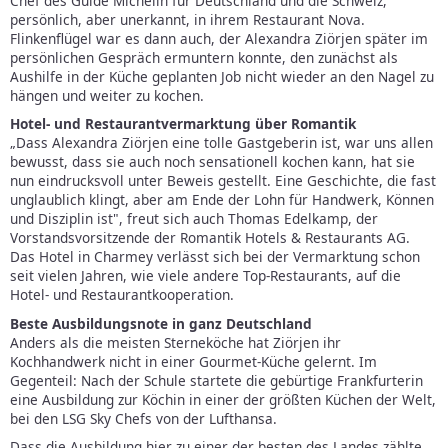
Chef des Guide Michelin für Deutschland und die Schweiz,
persönlich, aber unerkannt, in ihrem Restaurant Nova.
Flinkenflügel war es dann auch, der Alexandra Ziörjen später im
persönlichen Gespräch ermuntern konnte, den zunächst als
Aushilfe in der Küche geplanten Job nicht wieder an den Nagel zu
hängen und weiter zu kochen.
Hotel- und Restaurantvermarktung über Romantik
„Dass Alexandra Ziörjen eine tolle Gastgeberin ist, war uns allen
bewusst, dass sie auch noch sensationell kochen kann, hat sie
nun eindrucksvoll unter Beweis gestellt. Eine Geschichte, die fast
unglaublich klingt, aber am Ende der Lohn für Handwerk, Können
und Disziplin ist", freut sich auch Thomas Edelkamp, der
Vorstandsvorsitzende der Romantik Hotels & Restaurants AG.
Das Hotel in Charmey verlässt sich bei der Vermarktung schon
seit vielen Jahren, wie viele andere Top-Restaurants, auf die
Hotel- und Restaurantkooperation.
Beste Ausbildungsnote in ganz Deutschland
Anders als die meisten Sterneköche hat Ziörjen ihr
Kochhandwerk nicht in einer Gourmet-Küche gelernt. Im
Gegenteil: Nach der Schule startete die gebürtige Frankfurterin
eine Ausbildung zur Köchin in einer der größten Küchen der Welt,
bei den LSG Sky Chefs von der Lufthansa.
Dass die Ausbildung hier zu einer der besten des Landes zählte,