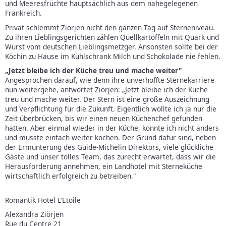
und Meeresfrüchte hauptsächlich aus dem nahegelegenen
Frankreich.
Privat schlemmt Ziörjen nicht den ganzen Tag auf Sterneniveau.
Zu ihren Lieblingsgerichten zählen Quellkartoffeln mit Quark und
Wurst vom deutschen Lieblingsmetzger. Ansonsten sollte bei der
Köchin zu Hause im Kühlschrank Milch und Schokolade nie fehlen.
„Jetzt bleibe ich der Küche treu und mache weiter"
Angesprochen darauf, wie denn ihre unverhoffte Sternekarriere
nun weitergehe, antwortet Ziörjen: „Jetzt bleibe ich der Küche
treu und mache weiter. Der Stern ist eine große Auszeichnung
und Verpflichtung für die Zukunft. Eigentlich wollte ich ja nur die
Zeit überbrücken, bis wir einen neuen Küchenchef gefunden
hatten. Aber einmal wieder in der Küche, konnte ich nicht anders
und musste einfach weiter kochen. Der Grund dafür sind, neben
der Ermunterung des Guide-Michelin Direktors, viele glückliche
Gäste und unser tolles Team, das zurecht erwartet, dass wir die
Herausforderung annehmen, ein Landhotel mit Sterneküche
wirtschaftlich erfolgreich zu betreiben."
Romantik Hotel L'Etoile
Alexandra Ziörjen
Rue du Centre 21