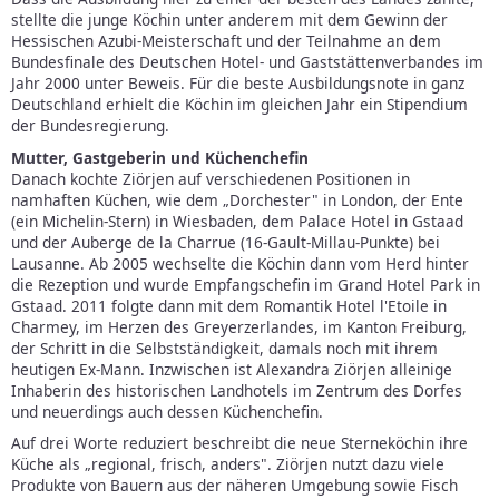
stellte die junge Köchin unter anderem mit dem Gewinn der
Hessischen Azubi-Meisterschaft und der Teilnahme an dem
Bundesfinale des Deutschen Hotel- und Gaststättenverbandes im
Jahr 2000 unter Beweis. Für die beste Ausbildungsnote in ganz
Deutschland erhielt die Köchin im gleichen Jahr ein Stipendium
der Bundesregierung.
Mutter, Gastgeberin und Küchenchefin
Danach kochte Ziörjen auf verschiedenen Positionen in
namhaften Küchen, wie dem „Dorchester" in London, der Ente
(ein Michelin-Stern) in Wiesbaden, dem Palace Hotel in Gstaad
und der Auberge de la Charrue (16-Gault-Millau-Punkte) bei
Lausanne. Ab 2005 wechselte die Köchin dann vom Herd hinter
die Rezeption und wurde Empfangschefin im Grand Hotel Park in
Gstaad. 2011 folgte dann mit dem Romantik Hotel l'Etoile in
Charmey, im Herzen des Greyerzerlandes, im Kanton Freiburg,
der Schritt in die Selbstständigkeit, damals noch mit ihrem
heutigen Ex-Mann. Inzwischen ist Alexandra Ziörjen alleinige
Inhaberin des historischen Landhotels im Zentrum des Dorfes
und neuerdings auch dessen Küchenchefin.
Auf drei Worte reduziert beschreibt die neue Sterneköchin ihre
Küche als „regional, frisch, anders". Ziörjen nutzt dazu viele
Produkte von Bauern aus der näheren Umgebung sowie Fisch