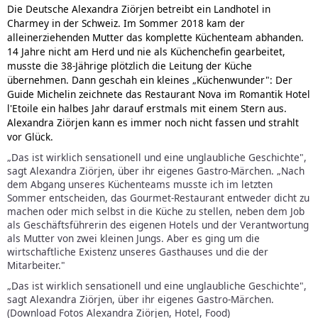
Die Deutsche Alexandra Ziörjen betreibt ein Landhotel in
Charmey in der Schweiz. Im Sommer 2018 kam der
alleinerziehenden Mutter das komplette Küchenteam abhanden.
14 Jahre nicht am Herd und nie als Küchenchefin gearbeitet,
musste die 38-Jährige plötzlich die Leitung der Küche
übernehmen. Dann geschah ein kleines „Küchenwunder": Der
Guide Michelin zeichnete das Restaurant Nova im Romantik Hotel
l'Etoile ein halbes Jahr darauf erstmals mit einem Stern aus.
Alexandra Ziörjen kann es immer noch nicht fassen und strahlt
vor Glück.
„Das ist wirklich sensationell und eine unglaubliche Geschichte",
sagt Alexandra Ziörjen, über ihr eigenes Gastro-Märchen. „Nach
dem Abgang unseres Küchenteams musste ich im letzten
Sommer entscheiden, das Gourmet-Restaurant entweder dicht zu
machen oder mich selbst in die Küche zu stellen, neben dem Job
als Geschäftsführerin des eigenen Hotels und der Verantwortung
als Mutter von zwei kleinen Jungs. Aber es ging um die
wirtschaftliche Existenz unseres Gasthauses und die der
Mitarbeiter."
„Das ist wirklich sensationell und eine unglaubliche Geschichte",
sagt Alexandra Ziörjen, über ihr eigenes Gastro-Märchen.
(Download Fotos Alexandra Ziörjen, Hotel, Food)