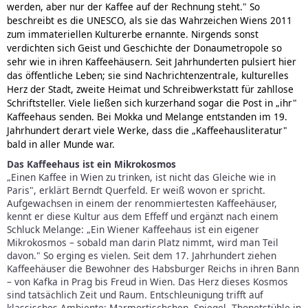
werden, aber nur der Kaffee auf der Rechnung steht."
So
beschreibt es die UNESCO, als sie das Wahrzeichen Wiens 2011
zum immateriellen Kulturerbe ernannte. Nirgends sonst
verdichten sich Geist und Geschichte der Donaumetropole so
sehr wie in ihren Kaffeehäusern. Seit Jahrhunderten pulsiert hier
das öffentliche Leben; sie sind Nachrichtenzentrale, kulturelles
Herz der Stadt, zweite Heimat und Schreibwerkstatt für zahllose
Schriftsteller. Viele ließen sich kurzerhand sogar die Post in „ihr"
Kaffeehaus senden. Bei Mokka und Melange entstanden im 19.
Jahrhundert derart viele Werke, dass die „Kaffeehausliteratur"
bald in aller Munde war.
Das Kaffeehaus ist ein Mikrokosmos
„Einen Kaffee in Wien zu trinken, ist nicht das Gleiche wie in
Paris", erklärt Berndt Querfeld. Er weiß wovon er spricht.
Aufgewachsen in einem der renommiertesten Kaffeehäuser,
kennt er diese Kultur aus dem Effeff und ergänzt nach einem
Schluck Melange: „Ein Wiener Kaffeehaus ist ein eigener
Mikrokosmos – sobald man darin Platz nimmt, wird man Teil
davon." So erging es vielen. Seit dem 17. Jahrhundert ziehen
Kaffeehäuser die Bewohner des Habsburger Reichs in ihren Bann
– von Kafka in Prag bis Freud in Wien. Das Herz dieses Kosmos
sind tatsächlich Zeit und Raum. Entschleunigung trifft auf
klassisches Ambiente: Marmortischchen, Spiegel, Thonetstühle in