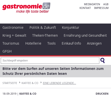
MEDIADATEN
AGB
KONTAKT
IMPRESSUM
Gastronomie
Politik & Zukunft
Konjunktur
Krieg + Gewalt
Theken-Themen
Ernährung und Gesundheit
Tourismus
Hotellerie
Tools
Einkauf-Info
Anzeigen
GFGH
Bitte vor dem Surfen auf unseren Seiten Informationen zum
Schutz Ihrer persönlichen Daten lesen
STARTSEITE
KAFFEE & CO
EINE LEBENDE LEGENDE...
18-09-2019 |
KAFFEE & CO
DRUCKEN