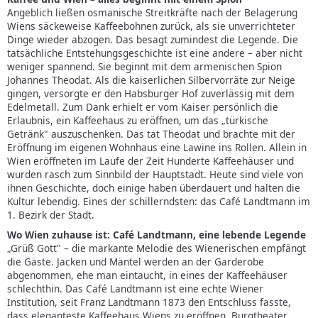
Angeblich ließen osmanische Streitkräfte nach der Belagerung
Wiens säckeweise Kaffeebohnen zurück, als sie unverrichteter
Dinge wieder abzogen. Das besagt zumindest die Legende. Die
tatsächliche Entstehungsgeschichte ist eine andere – aber nicht
weniger spannend. Sie beginnt mit dem armenischen Spion
Johannes Theodat. Als die kaiserlichen Silbervorräte zur Neige
gingen, versorgte er den Habsburger Hof zuverlässig mit dem
Edelmetall. Zum Dank erhielt er vom Kaiser persönlich die
Erlaubnis, ein Kaffeehaus zu eröffnen, um das „türkische
Getränk" auszuschenken. Das tat Theodat und brachte mit der
Eröffnung im eigenen Wohnhaus eine Lawine ins Rollen. Allein in
Wien eröffneten im Laufe der Zeit Hunderte Kaffeehäuser und
wurden rasch zum Sinnbild der Hauptstadt. Heute sind viele von
ihnen Geschichte, doch einige haben überdauert und halten die
Kultur lebendig. Eines der schillerndsten: das Café Landtmann im
1. Bezirk der Stadt.
Wo Wien zuhause ist: Café Landtmann, eine lebende Legende
„Grüß Gott" – die markante Melodie des Wienerischen empfängt
die Gäste. Jacken und Mäntel werden an der Garderobe
abgenommen, ehe man eintaucht, in eines der Kaffeehäuser
schlechthin. Das Café Landtmann ist eine echte Wiener
Institution, seit Franz Landtmann 1873 den Entschluss fasste,
dass eleganteste Kaffeehaus Wiens zu eröffnen. Burgtheater,