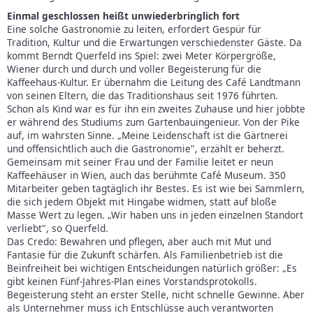
Einmal geschlossen heißt unwiederbringlich fort
Eine solche Gastronomie zu leiten, erfordert Gespür für
Tradition, Kultur und die Erwartungen verschiedenster Gäste. Da
kommt Berndt Querfeld ins Spiel: zwei Meter Körpergröße,
Wiener durch und durch und voller Begeisterung für die
Kaffeehaus-Kultur. Er übernahm die Leitung des Café Landtmann
von seinen Eltern, die das Traditionshaus seit 1976 führten.
Schon als Kind war es für ihn ein zweites Zuhause und hier jobbte
er während des Studiums zum Gartenbauingenieur. Von der Pike
auf, im wahrsten Sinne. „Meine Leidenschaft ist die Gärtnerei
und offensichtlich auch die Gastronomie", erzählt er beherzt.
Gemeinsam mit seiner Frau und der Familie leitet er neun
Kaffeehäuser in Wien, auch das berühmte Café Museum. 350
Mitarbeiter geben tagtäglich ihr Bestes. Es ist wie bei Sammlern,
die sich jedem Objekt mit Hingabe widmen, statt auf bloße
Masse Wert zu legen. „Wir haben uns in jeden einzelnen Standort
verliebt", so Querfeld.
Das Credo: Bewahren und pflegen, aber auch mit Mut und
Fantasie für die Zukunft schärfen. Als Familienbetrieb ist die
Beinfreiheit bei wichtigen Entscheidungen natürlich größer: „Es
gibt keinen Fünf-Jahres-Plan eines Vorstandsprotokolls.
Begeisterung steht an erster Stelle, nicht schnelle Gewinne. Aber
als Unternehmer muss ich Entschlüsse auch verantworten