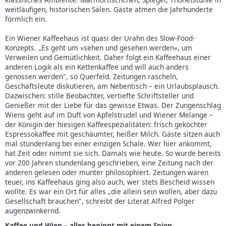
weitläufigen, historischen Sälen. Gäste atmen die Jahrhunderte
förmlich ein.
Ein Wiener Kaffeehaus ist quasi der Urahn des Slow-Food-
Konzepts. „Es geht um »sehen und gesehen werden«, um
Verweilen und Gemütlichkeit. Daher folgt ein Kaffeehaus einer
anderen Logik als ein Kettenkaffee und will auch anders
genossen werden", so Querfeld. Zeitungen rascheln,
Geschäftsleute diskutieren, am Nebentisch – ein Urlaubsplausch.
Dazwischen: stille Beobachter, vertiefte Schriftsteller und
Genießer mit der Liebe für das gewisse Etwas. Der Zungenschlag
Wiens geht auf im Duft von Apfelstrudel und Wiener Melange –
der Königin der hiesigen Kaffeespezialitäten: frisch gekochter
Espressokaffee mit geschäumter, heißer Milch. Gäste sitzen auch
mal stundenlang bei einer einzigen Schale. Wer hier ankommt,
hat Zeit oder nimmt sie sich. Damals wie heute. So wurde bereits
vor 200 Jahren stundenlang geschrieben, eine Zeitung nach der
anderen gelesen oder munter philosophiert. Zeitungen waren
teuer, ins Kaffeehaus ging also auch, wer stets Bescheid wissen
wollte. Es war ein Ort für alles „die allein sein wollen, aber dazu
Gesellschaft brauchen", schreibt der Literat Alfred Polger
augenzwinkernd.
Kaffee und Wien – alles beginnt mit einem Spion