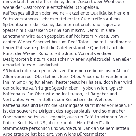
ihn verläuft hier die Trennlinie, die in Zukunft über Wohl oder
Wehe der Gastronomie entscheidet. Ob Speisen,
Kaffeespezialitäten oder Weine – exzellente Qualität ist hier ein
Selbstverständnis. Lebensmittel erster Güte treffen auf ein
Spitzenteam in der Küche, das internationale und regionale
Speisen mit Klassikern der Saison mischt. Denn: Im Café
Landtmann wird auch gespeist, auf höchstem Niveau, vom
echten Wiener Schnitzel bis zum Beef Tatar. Und mit Landtmanns
feiner Patisserie pflegt die Cafetiersfamilie Querfeld auch die
Kunst der Wiener Konditoreitradition. Von aufwendigen
Designtorten bis zum klassischen Wiener Apfelstrudel: Genießer
erwartet feinste Handarbeit.
95 Mitarbeiter sorgen in Vollzeit für einen reibungslosen Ablauf.
Allen voran der Oberkellner, kurz: Ober. Andernorts würde man
ihn im Smoking für einen Theaterbesucher halten, doch hier wird
der stilechte Auftritt großgeschrieben. Typisch Wien, typisch
Kaffeehaus. Ein Ober ist eine Institution, ist Ratgeber und
Vertrauter. Er vermittelt neuen Besuchern die Welt des
Kaffeehauses und kennt die Stammgäste samt ihrer Vorlieben. Er
ist der souveräne Dirigent des Tagesablaufs. Und so mancher
Ober wurde selbst zur Legende, auch im Café Landtmann. Wie
Robert Böck. Nach 28 Jahren kannte „Herr Robert" alle
Stammgäste persönlich und wurde zum Dank an seinem letzten
Arbeitstag selbst bedient. Von Wiens Bürgermeister!