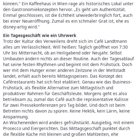
können." Ein Kaffeehaus in Wien rage als historisches Lokal unter
den Gastronomiekonzepten hervor. „Es geht um Authentizität.
Einmal geschlossen, ist die Echtheit unwiederbringlich fort, auch
bei einer Neueröffnung. Zumal es ein schmaler Grat ist, ehe es
disney-artig wird."
Ein Tagesgeschäft wie ein Uhrwerk
Trotz der Kultur des Verweilens dreht sich im Café Landtmann
alles um Verlässlichkeit. Will heißen: Täglich geöffnet von 7:30
Uhr bis Mitternacht, ob an Heiligabend oder Neujahr. Selbst
Umbauten ändern nichts an dieser Routine. Auch der Tagesablauf
hat seine festen Rhythmen und beginnt mit dem Frühstück. Doch
wer mit dem Hunger einer anderen Zeitzone in der Weltstadt
landet, erhält auch bereits Mittagsspeisen. Das Konzept des
Caférestaurants hat sich fest etabliert. Genau wie das Business-
Frühstück, als flexible Alternative zum Mittagstisch und
produktiver Rahmen für Geschäftsleute. Morgens geht es also
betriebsam zu, zumal das Café auch die repräsentative Kulisse
für zwei Pressekonferenzen pro Tag bildet. Und doch ist beim
Betreten nichts davon zu spüren. Keine Hektik, kein Lärm, keine
Anspannung.
An Wochenenden wird anders gefrühstückt. Ausgiebig, mit einem
Prosecco und Eiergerichten. Das Mittagsgeschäft punktet durch
die flexible Küche mit kleinen und großen Mahlzeiten, ehe