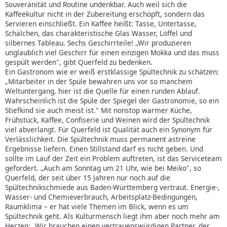
Souveränität und Routine undenkbar. Auch weil sich die
Kaffeekultur nicht in der Zubereitung erschöpft, sondern das
Servieren einschließt. Ein Kaffee heißt: Tasse, Untertasse,
Schälchen, das charakteristische Glas Wasser, Löffel und
silbernes Tableau. Sechs Geschirrteile! „Wir produzieren
unglaublich viel Geschirr für einen einzigen Mokka und das muss
gespült werden", gibt Querfeld zu bedenken.
Ein Gastronom wie er weiß erstklassige Spültechnik zu schätzen:
„Mitarbeiter in der Spüle bewahren uns vor so manchem
Weltuntergang, hier ist die Quelle für einen runden Ablauf.
Wahrscheinlich ist die Spüle der Spiegel der Gastronomie, so ein
Stiefkind sie auch meist ist." Mit nonstop warmer Küche,
Frühstück, Kaffee, Confiserie und Weinen wird der Spültechnik
viel abverlangt. Für Querfeld ist Qualität auch ein Synonym für
Verlässlichkeit. Die Spültechnik muss permanent astreine
Ergebnisse liefern. Einen Stillstand darf es nicht geben. Und
sollte im Lauf der Zeit ein Problem auftreten, ist das Serviceteam
gefordert. „Auch am Sonntag um 21 Uhr, wie bei Meiko", so
Querfeld, der seit über 15 Jahren nur noch auf die
Spültechnikschmiede aus Baden-Württemberg vertraut. Energie-,
Wasser- und Chemieverbrauch, Arbeitsplatz-Bedingungen,
Raumklima – er hat viele Themen im Blick, wenn es um
Spültechnik geht. Als Kulturmensch liegt ihm aber noch mehr am
Herzen: „Wir brauchen einen vertrauenswürdigen Partner, der