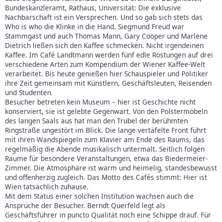
Bundeskanzleramt, Rathaus, Universität: Die exklusive
Nachbarschaft ist ein Versprechen. Und so gab sich stets das
Who is who die Klinke in die Hand. Siegmund Freud war
Stammgast und auch Thomas Mann, Gary Cooper und Marlene
Dietrich ließen sich den Kaffee schmecken. Nicht irgendeinen
Kaffee. Im Café Landtmann werden fünf edle Röstungen auf drei
verschiedene Arten zum Kompendium der Wiener Kaffee-Welt
verarbeitet. Bis heute genießen hier Schauspieler und Politiker
ihre Zeit gemeinsam mit Künstlern, Geschäftsleuten, Reisenden
und Studenten.
Besucher betreten kein Museum – hier ist Geschichte nicht
konserviert, sie ist gelebte Gegenwart. Von den Polstermöbeln
des langen Saals aus hat man den Trubel der berühmten
Ringstraße ungestört im Blick. Die lange vertäfelte Front führt
mit ihren Wandspiegeln zum Klavier am Ende des Raums, das
regelmäßig die Abende musikalisch untermalt. Seitlich folgen
Räume für besondere Veranstaltungen, etwa das Biedermeier-
Zimmer. Die Atmosphäre ist warm und heimelig, standesbewusst
und offenherzig zugleich. Das Motto des Cafés stimmt: Hier ist
Wien tatsächlich zuhause.
Mit dem Status einer solchen Institution wachsen auch die
Ansprüche der Besucher. Berndt Querfeld legt als
Geschäftsführer in puncto Qualität noch eine Schippe drauf. Für