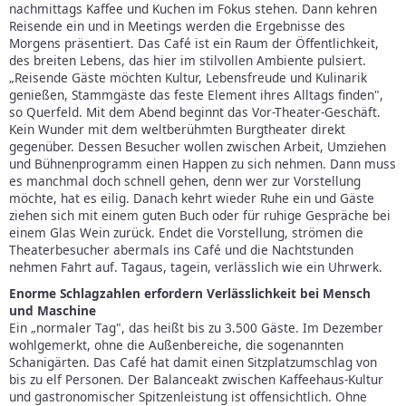
nachmittags Kaffee und Kuchen im Fokus stehen. Dann kehren
Reisende ein und in Meetings werden die Ergebnisse des
Morgens präsentiert. Das Café ist ein Raum der Öffentlichkeit,
des breiten Lebens, das hier im stilvollen Ambiente pulsiert.
„Reisende Gäste möchten Kultur, Lebensfreude und Kulinarik
genießen, Stammgäste das feste Element ihres Alltags finden",
so Querfeld. Mit dem Abend beginnt das Vor-Theater-Geschäft.
Kein Wunder mit dem weltberühmten Burgtheater direkt
gegenüber. Dessen Besucher wollen zwischen Arbeit, Umziehen
und Bühnenprogramm einen Happen zu sich nehmen. Dann muss
es manchmal doch schnell gehen, denn wer zur Vorstellung
möchte, hat es eilig. Danach kehrt wieder Ruhe ein und Gäste
ziehen sich mit einem guten Buch oder für ruhige Gespräche bei
einem Glas Wein zurück. Endet die Vorstellung, strömen die
Theaterbesucher abermals ins Café und die Nachtstunden
nehmen Fahrt auf. Tagaus, tagein, verlässlich wie ein Uhrwerk.
Enorme Schlagzahlen erfordern Verlässlichkeit bei Mensch
und Maschine
Ein „normaler Tag", das heißt bis zu 3.500 Gäste. Im Dezember
wohlgemerkt, ohne die Außenbereiche, die sogenannten
Schanigärten. Das Café hat damit einen Sitzplatzumschlag von
bis zu elf Personen. Der Balanceakt zwischen Kaffeehaus-Kultur
und gastronomischer Spitzenleistung ist offensichtlich. Ohne