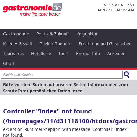
MEDIADATEN
AGB
KONTAKT
IMPRESSUM
Gastronomie
Politik & Zukunft
Konjunktur
Krieg + Gewalt
Theken-Themen
Ernährung und Gesundheit
Tourismus
Hotellerie
Tools
Einkauf-Info
Anzeigen
GFGH
Bitte vor dem Surfen auf unseren Seiten Informationen zum
Schutz Ihrer persönlichen Daten lesen
Controller "Index" not found.
(/homepages/11/d31118100/htdocs/gastron
exception 'RuntimeException' with message 'Controller "Index"
not found.