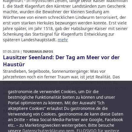
Klagenfurt - In mythischen Zeiten, lange bevor Kaiser Maximilian
I. die Stadt Klagenfurt den Kärntner Landständen zum Geschenk
machte, wurden die Bewohner der kleinen Siedlung am
Wörthersee von einem schrecklichen Lindwurm terrorisiert, der
erst vom starken Herkules bezwungen werden konnte. Erst viele
Jahre später, im Jahr 1518, gab der Habsburger-Kaiser mit seiner
Schenkung das Startsignal für Klagenfurts Entwicklung zur
späteren Landeshauptstadt.
mehr
07-05-2018 |
TOURISMUS-INFOS
Lausitzer Seenland: Der Tag am Meer vor der
Haustür
Strandleben, Segelboote, Sonnenuntergänge: Was vor
Jahrzehnten noch ein ferner Traum war, ist jetzt Realität. Das
Lausitzer Seenland zwischen Berlin und Dresden hat sich zu
einem spannenden Nahreiseziel für Familien und Wassersportler
gastronomie.de verwendet Cookies, um Dir die
entwickelt.
mehr
bestmögliche Funktionalität bieten zu können und unser
Portal optimieren zu können. Mit der Auswahl “Ich
29-04-2018 |
TOURISMUS-INFOS
akzeptiere Cookies” erlaubst Du gastronomie.de die
MCI gewinnt erneut Tourissimus
Verwendung von Cookies. gastronomie.de kann diese Daten
Gesamtsieg des renommierten österreichischen Tourismus -
an Dritte – etwa Social-Media-Partner wie Google, Facebook
Forschungspreis geht auch 2018 an MCI Tourismus
mehr
etc. – zu Marketingzwecken weitergeben. Bitte besuche
unsere
Datenschutzerklärung gem. EU-DSVGO für weitere