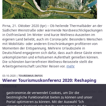
Pirna, 21. Oktober 2020 (tpr) – Ob heilende Thermalbäder an der
Südlichen Weinstraße oder wärmende Nordseeschlickpackungen
in Ostfriesland: Im Winter sind kurze Wellness-Auszeiten im
eigenen Land beliebt, auch im Corona-Jahr. Besonders Menschen
mit Mobilitäts- oder anderen Einschränkungen profitieren von
Momenten der Entspannung. Mehrere Urlaubsziele in
Deutschland engagieren sich dafür, dass auch diese Gäste einen
unkomplizierten und erholsamen Aufenthalt genießen können.
Die schönsten barrierefreien Wellness-Reiseziele stellt die
Arbeitsgemeinschaft Leichter Reisen vor.
mehr
03-10-2020 |
TOURISMUS-INFOS
Wiener Tourismuskonferenz 2020: Reshaping
Vienna
Unter dem Motto „Reshaping Vienna" fand am 30. September die
gastronomie.de verwendet Cookies, um Dir die
diesjährige Wiener Tourismuskonferenz als hybride
bestmögliche Funktionalität bieten zu können und unser
Veranstaltung in der Wiener Hofburg und im Livestream statt.
Portal optimieren zu können. Mit der Auswahl “Ich
ExpertInnen aus Wirtschaft und Wissenschaft diskutierten, wie