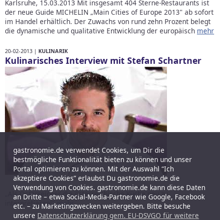
Karlsruhe, 15.03.2013 Mit insgesamt 404 Sterne-Restaurants ist
der neue Guide MICHELIN „Main Cities of Europe 2013" ab sofort
im Handel erhältlich. Der Zuwachs von rund zehn Prozent belegt
die dynamische und qualitative Entwicklung der europäisch
mehr
20-02-2013 |
KULINARIK
Kulinarisches Interview mit Stefan Schartner
gastronomie.de verwendet Cookies, um Dir die
bestmögliche Funktionalität bieten zu können und unser
Portal optimieren zu können. Mit der Auswahl “Ich
akzeptiere Cookies” erlaubst Du gastronomie.de die
Verwendung von Cookies. gastronomie.de kann diese Daten
„Als Österreicher die österreichische Küche neu zu
an Dritte – etwa Social-Media-Partner wie Google, Facebook
interpretieren!"
mehr
etc. – zu Marketingzwecken weitergeben. Bitte besuche
unsere
Datenschutzerklärung gem. EU-DSVGO für weitere