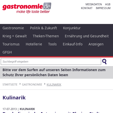
MEDIADATEN
AGB
KONTAKT
IMPRESSUM
Gastronomie
Politik & Zukunft
Konjunktur
Krieg + Gewalt
Theken-Themen
Ernährung und Gesundheit
Tourismus
Hotellerie
Tools
Einkauf-Info
Anzeigen
GFGH
Bitte vor dem Surfen auf unseren Seiten Informationen zum
Schutz Ihrer persönlichen Daten lesen
STARTSEITE
GASTRONOMIE
KULINARIK
Kulinarik
17-07-2013 |
KULINARIK