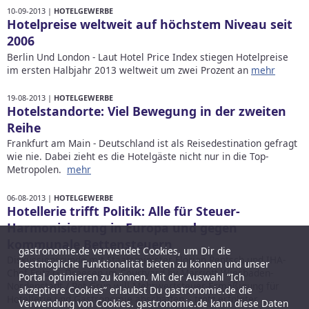
10-09-2013 |
HOTELGEWERBE
Hotelpreise weltweit auf höchstem Niveau seit
2006
Berlin Und London - Laut Hotel Price Index stiegen Hotelpreise
im ersten Halbjahr 2013 weltweit um zwei Prozent an
mehr
19-08-2013 |
HOTELGEWERBE
Hotelstandorte: Viel Bewegung in der zweiten
Reihe
Frankfurt am Main - Deutschland ist als Reisedestination gefragt
wie nie. Dabei zieht es die Hotelgäste nicht nur in die Top-
Metropolen.
mehr
06-08-2013 |
HOTELGEWERBE
Hotellerie trifft Politik: Alle für Steuer-
Harmonisierung in Europa und gegen
kommunale Bettensteuern
gastronomie.de verwendet Cookies, um Dir die
Diskussionsrunde mit Staatsminister Florian Rentsch und IHA-
bestmögliche Funktionalität bieten zu können und unser
Chef Fritz G. Dreesen im Courtyard by Marriott Wiesbaden-
Portal optimieren zu können. Mit der Auswahl “Ich
Nordenstadt / Rot-Grün will Mehrwertsteuer-Ermäßigung für
akzeptiere Cookies” erlaubst Du gastronomie.de die
Hotellerie und Gastronomie abschaffen – trotz erfolgter
Verwendung von Cookies. gastronomie.de kann diese Daten