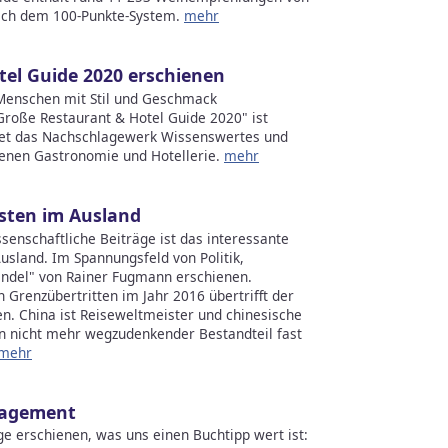
ach dem 100-Punkte-System.
mehr
el Guide 2020 erschienen
 Menschen mit Stil und Geschmack
„Große Restaurant & Hotel Guide 2020" ist
ietet das Nachschlagewerk Wissenswertes und
benen Gastronomie und Hotellerie.
mehr
isten im Ausland
senschaftliche Beiträge ist das interessante
usland. Im Spannungsfeld von Politik,
ndel" von Rainer Fugmann erschienen.
n Grenzübertritten im Jahr 2016 übertrifft der
n. China ist Reiseweltmeister und chinesische
in nicht mehr wegzudenkender Bestandteil fast
mehr
nagement
lage erschienen, was uns einen Buchtipp wert ist: