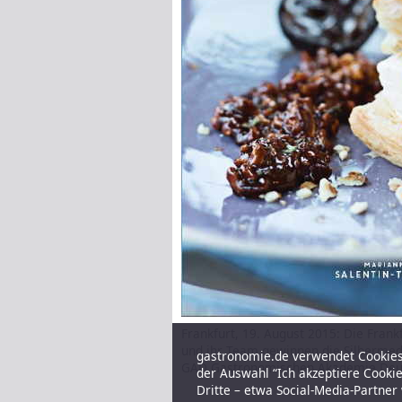
Frankfurt, 19. August 2015: Die Fran
und ihr Team gewinnen die Silbermed
gastronomie.de verwendet Cookies,
GAD Gastronomischen Akademie Deut
der Auswahl “Ich akzeptiere Cooki
Dritte – etwa Social-Media-Partne