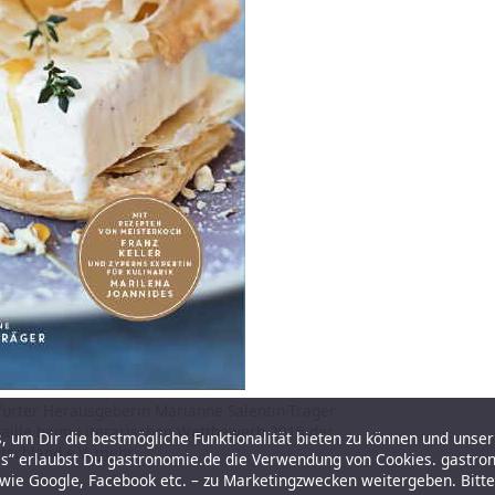
kfurter Herausgeberin Marianne Salentin-Träger
aille beim Literarischen Wettbewerb 2015 der
 um Dir die bestmögliche Funktionalität bieten zu können und unser 
schland e.V.
mehr
es” erlaubst Du gastronomie.de die Verwendung von Cookies. gastro
r wie Google, Facebook etc. – zu Marketingzwecken weitergeben. Bitt