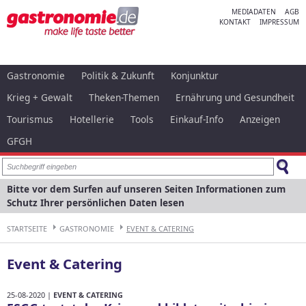
MEDIADATEN
AGB
KONTAKT
IMPRESSUM
Gastronomie
Politik & Zukunft
Konjunktur
Krieg + Gewalt
Theken-Themen
Ernährung und Gesundheit
Tourismus
Hotellerie
Tools
Einkauf-Info
Anzeigen
GFGH
Bitte vor dem Surfen auf unseren Seiten Informationen zum
Schutz Ihrer persönlichen Daten lesen
STARTSEITE
GASTRONOMIE
EVENT & CATERING
Event & Catering
25-08-2020 |
EVENT & CATERING